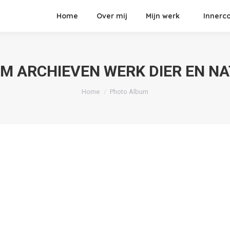
Home
Over mij
Mijn werk
Innerco
M ARCHIEVEN
WERK DIER EN N
Je bent hier:
Home
Photo Album