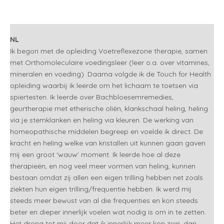
NL
Ik begon met de opleiding Voetreflexezone therapie, samen
met Orthomoleculaire voedingsleer (leer o.a. over vitamines,
mineralen en voeding). Daarna volgde ik de Touch for Health
opleiding waarbij ik leerde om het lichaam te toetsen via
spiertesten. Ik leerde over Bachbloesemremedies,
geurtherapie met etherische oliën, klankschaal heling, heling
via je stemklanken en heling via kleuren. De werking van
homeopathische middelen begreep en voelde ik direct. De
kracht en heling welke van kristallen uit kunnen gaan gaven
mij een groot ‘wauw’ moment. Ik leerde hoe al deze
therapieën, en nog veel meer vormen van heling, kunnen
bestaan omdat zij allen een eigen trilling hebben net zoals
ziekten hun eigen trilling/frequentie hebben. Ik werd mij
steeds meer bewust van al die frequenties en kon steeds
beter en dieper innerlijk voelen wat nodig is om in te zetten.
Het drong tot mij door dat ik innerlijk meer kon zien, dan