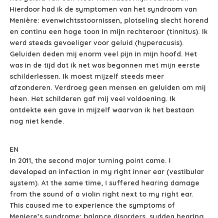
Hierdoor had ik de symptomen van het syndroom van
Menière: evenwichtsstoornissen, plotseling slecht horend
en continu een hoge toon in mijn rechteroor (tinnitus). Ik
werd steeds gevoeliger voor geluid (hyperacusis).
Geluiden deden mij enorm veel pijn in mijn hoofd. Het
was in de tijd dat ik net was begonnen met mijn eerste
schilderlessen. Ik moest mijzelf steeds meer
afzonderen. Verdroeg geen mensen en geluiden om mij
heen. Het schilderen gaf mij veel voldoening. Ik
ontdekte een gave in mijzelf waarvan ik het bestaan
nog niet kende.
EN
In 2011, the second major turning point came. I
developed an infection in my right inner ear (vestibular
system). At the same time, I suffered hearing damage
from the sound of a violin right next to my right ear.
This caused me to experience the symptoms of
Meniere’s syndrome: balance disorders, sudden hearing