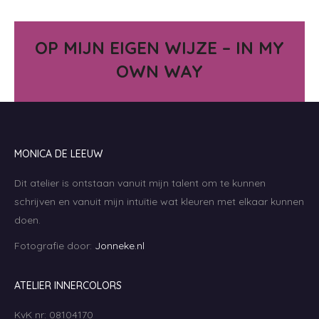
OP MIJN EIGEN WIJZE – IN MY
OWN WAY
MONICA DE LEEUW
Dit atelier is ontstaan vanuit mijn talent om te kunnen
schrijven en vanuit mijn intuïtie wat kleuren met elkaar kunnen
doen.
Fotografie door:
Jonneke.nl
ATELIER INNERCOLORS
KvK nr: 08104170