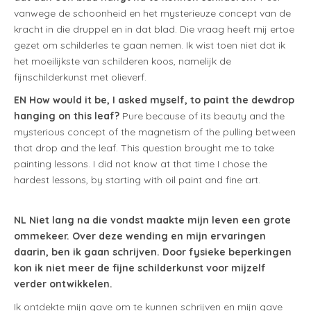
vanwege de schoonheid en het mysterieuze concept van de
kracht in die druppel en in dat blad. Die vraag heeft mij ertoe
gezet om schilderles te gaan nemen. Ik wist toen niet dat ik
het moeilijkste van schilderen koos, namelijk de
fijnschilderkunst met olieverf.
EN How would it be, I asked myself, to paint the dewdrop
hanging on this leaf?
Pure because of its beauty and the
mysterious concept of the magnetism of the pulling between
that drop and the leaf. This question brought me to take
painting lessons. I did not know at that time I chose the
hardest lessons, by starting with oil paint and fine art.
NL Niet lang na die vondst maakte mijn leven een grote
ommekeer. Over deze wending en mijn ervaringen
daarin, ben ik gaan schrijven. Door fysieke beperkingen
kon ik niet meer de fijne schilderkunst voor mijzelf
verder ontwikkelen.
Ik ontdekte mijn gave om te kunnen schrijven en mijn gave