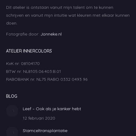
Dit atelier is ontstaan vanuit mijn talent om te kunnen
schrijven en vanuit mijn intuïtie wat kleuren met elkaar kunnen
doen.
Fotografie door:
Jonneke.nl
ATELIER INNERCOLORS
KvK nr: 08104170
BTW nr: NL8105.06.403.B.01
RABOBANK nr: NL75 RABO 0332 0493 96
BLOG
Leef – Ook als je kanker hebt
12 februari 2020
Stamceltransplantatie